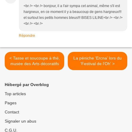
<br /> <br /> bonjour, il a l'air sympa cet animal, même s'il est
hargneux, en ce moment il y a beaucoup de gens hargneux!!!
et surtout les petits hommes bleus!!! BISES LILINE<br /> <br />
<br /> <br />
Répondre
< Tasse et soucoupe à thé,
La péniche 'Ercna' lors du
musée des Arts décoratifs
'Festival de l'Oh' >
Hébergé par Overblog
Top articles
Pages
Contact
Signaler un abus
C.G.U.