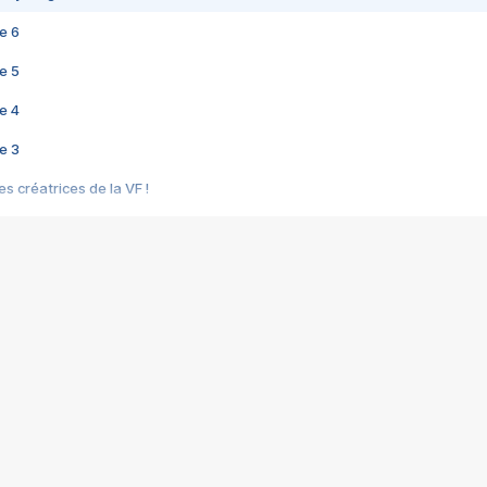
e 6
e 5
e 4
e 3
s créatrices de la VF !
e 2
e 1
e Mektoub My Love arrive enfin ! Rencontre avec Shaïn Boumedine et Sal
i : après Toni en famille
elle réalise le bouleversant Dites lui que je l'aime
ais ! Rencontre autour de Vie privée de Rebecca Zlotowski
 de Marguerite, Grave... Rencontre avec Ella Rumpf