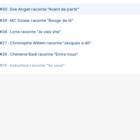
#30 : Eve Angeli raconte "Avant de partir"
#29 : MC Solaar raconte "Bouge de là"
28 : Lorie raconte "Je vais vite"
#27 : Christophe Willem raconte "Jacques a dit"
#26 : Chimène Badi raconte "Entre nous"
#25 : Indochine raconte "3e sexe"
#24 : Zaho raconte "C'est chelou"
#23 : Patrick Bruel raconte "Au café des délices"
#22 : Kyo raconte "Le chemin"
#21 : Nolwenn Leroy raconte "Cassé"
#20 : Patrick Hernandez raconte "Born to be alive"
#19 : Lorie raconte "Près de moi"