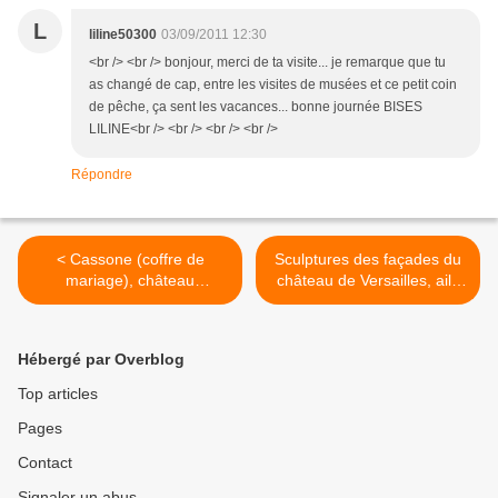
L
liline50300
03/09/2011 12:30
<br /> <br /> bonjour, merci de ta visite... je remarque que tu
as changé de cap, entre les visites de musées et ce petit coin
de pêche, ça sent les vacances... bonne journée BISES
LILINE<br /> <br /> <br /> <br />
Répondre
< Cassone (coffre de
Sculptures des façades du
mariage), château
château de Versailles, aile
d'Ecouen
du midi (1/8)) >
Hébergé par Overblog
Top articles
Pages
Contact
Signaler un abus