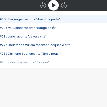
#30 : Eve Angeli raconte "Avant de partir"
#29 : MC Solaar raconte "Bouge de là"
28 : Lorie raconte "Je vais vite"
#27 : Christophe Willem raconte "Jacques a dit"
#26 : Chimène Badi raconte "Entre nous"
#25 : Indochine raconte "3e sexe"
#24 : Zaho raconte "C'est chelou"
#23 : Patrick Bruel raconte "Au café des délices"
#22 : Kyo raconte "Le chemin"
#21 : Nolwenn Leroy raconte "Cassé"
#20 : Patrick Hernandez raconte "Born to be alive"