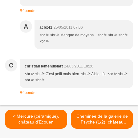
Répondre
A
acbx41
25/05/2011 07:06
<br /> <br /> Manque de moyens ...<br /> <br /> <br />
<br />
C
christian lemenuisiart
24/05/2011 18:26
<br /> <br /> C'est petit mais bien .<br /> A bientôt <br /> <br />
<br /> <br />
Répondre
< Mercure (céramique),
Cheminée de la galerie de
château d'Ecouen
Psyché (1/2), château
d'Ecouen >