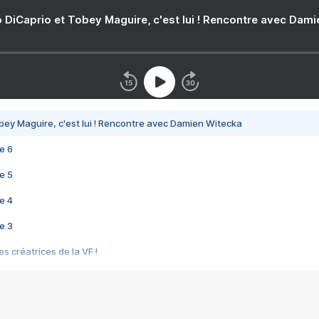
 DiCaprio et Tobey Maguire, c'est lui ! Rencontre avec Dam
bey Maguire, c'est lui ! Rencontre avec Damien Witecka
e 6
e 5
e 4
e 3
s créatrices de la VF !
e 2
e 1