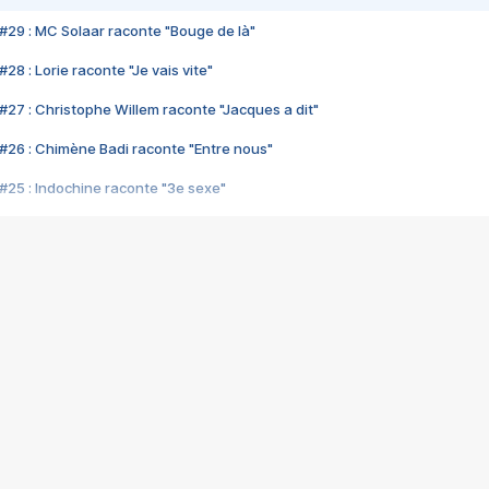
#29 : MC Solaar raconte "Bouge de là"
28 : Lorie raconte "Je vais vite"
#27 : Christophe Willem raconte "Jacques a dit"
#26 : Chimène Badi raconte "Entre nous"
#25 : Indochine raconte "3e sexe"
#24 : Zaho raconte "C'est chelou"
#23 : Patrick Bruel raconte "Au café des délices"
#22 : Kyo raconte "Le chemin"
#21 : Nolwenn Leroy raconte "Cassé"
#20 : Patrick Hernandez raconte "Born to be alive"
#19 : Lorie raconte "Près de moi"
#18 : Michael Jones raconte "A nos actes manqués" (avec Jean-Jacque