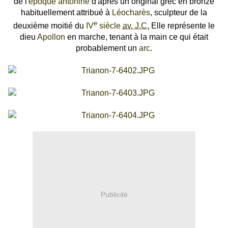
de l'
époque antonine
d'après un original grec en bronze
habituellement attribué à
Léocharès
, sculpteur de la
e
deuxième moitié du
IV
siècle
av. J.C.
Elle représente le
dieu
Apollon
en marche, tenant à la main ce qui était
probablement un
arc
.
Publicité