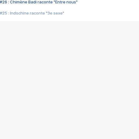
#26 : Chimène Badi raconte "Entre nous"
#25 : Indochine raconte "3e sexe"
#24 : Zaho raconte "C'est chelou"
#23 : Patrick Bruel raconte "Au café des délices"
#22 : Kyo raconte "Le chemin"
#21 : Nolwenn Leroy raconte "Cassé"
#20 : Patrick Hernandez raconte "Born to be alive"
#19 : Lorie raconte "Près de moi"
#18 : Michael Jones raconte "A nos actes manqués" (avec Jean-Jacque
#17 : Khaled raconte "Aïcha"
#16 : Corneille raconte "Parce qu'on vient de loin"
#15 : Indochine raconte "L'aventurier"
14 : Lorie raconte "Sur un air latino"