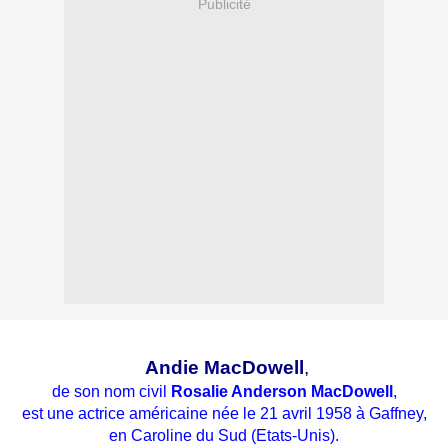
Publicité
Andie MacDowell
,
de son nom civil
Rosalie Anderson MacDowell
,
est une actrice américaine née le
21 avril
1958
à
Gaffney
,
en
Caroline du Sud
(E
tats-Unis
).