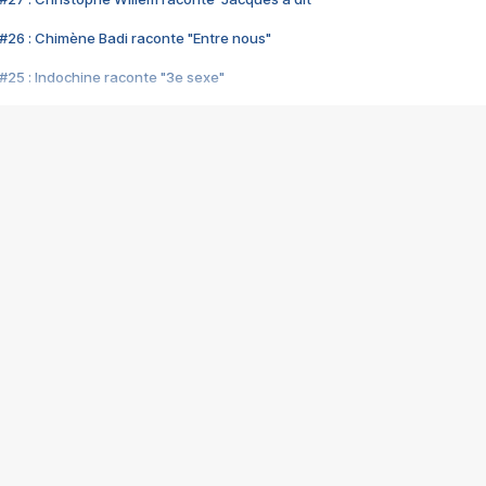
#26 : Chimène Badi raconte "Entre nous"
#25 : Indochine raconte "3e sexe"
#24 : Zaho raconte "C'est chelou"
#23 : Patrick Bruel raconte "Au café des délices"
#22 : Kyo raconte "Le chemin"
#21 : Nolwenn Leroy raconte "Cassé"
#20 : Patrick Hernandez raconte "Born to be alive"
#19 : Lorie raconte "Près de moi"
#18 : Michael Jones raconte "A nos actes manqués" (avec Jean-Jacque
#17 : Khaled raconte "Aïcha"
#16 : Corneille raconte "Parce qu'on vient de loin"
#15 : Indochine raconte "L'aventurier"