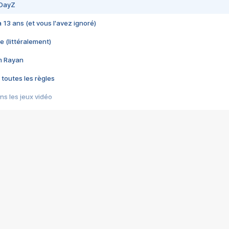
 DayZ
 a 13 ans (et vous l'avez ignoré)
e (littéralement)
im Rayan
 toutes les règles
s les jeux vidéo
us choquant de Rockstar ? - Le scandale BULLY
e plus moche de Steam
du RÊVE tourne au CAUCHEMAR
pendant 8 heures
it… à tort
umiliés par un jeu vidéo
ire - Final Fantasy 8