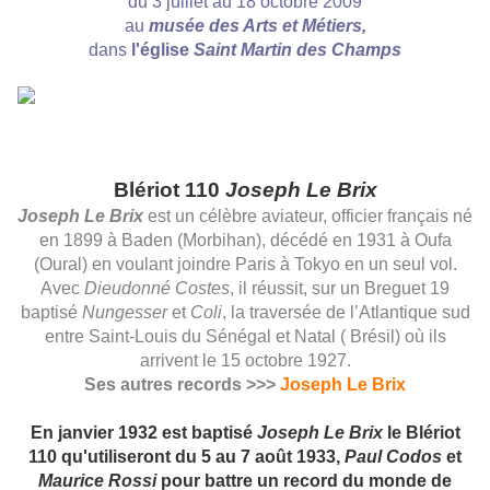
du 3 juillet au 18 octobre 2009
au
musée des Arts et Métiers,
dans
l'église
Saint Martin des Champs
Blériot 110
Joseph Le Brix
Joseph Le Brix
est un célèbre
aviateur
, officier français né
en
1899
à
Baden
(
Morbihan
), décédé en
1931
à Oufa
(Oural) en voulant joindre
Paris
à Tokyo
en un seul vol.
Avec
Dieudonné Costes
, il réussit, sur un
Breguet 19
baptisé
Nungesser
et
Coli
, la traversée de
l’Atlantique sud
entre
Saint-Louis
du
Sénégal
et Natal
(
Brésil
) où ils
arrivent le
15 octobre
1927
.
Ses autres records >>>
Joseph Le Brix
En janvier 1932 est baptisé
Joseph Le Brix
le Blériot
110 qu'utiliseront du 5 au 7 août 1933,
Paul Codos
et
Maurice Rossi
pour battre un record du monde de