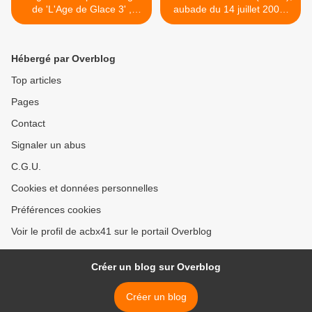
de 'L'Age de Glace 3' ,
aubade du 14 juillet 2009,
Cinéaqua du Trocadéro
musique de l'Infanterie de
Marine >
Hébergé par Overblog
Top articles
Pages
Contact
Signaler un abus
C.G.U.
Cookies et données personnelles
Préférences cookies
Voir le profil de acbx41 sur le portail Overblog
Créer un blog sur Overblog
Créer un blog