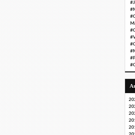
#J
#M
#C
Ma
#C
#
#C
#M
#P
#O
20
20
20
20
20
20