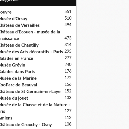
551
ouvre
510
usée d'Orsay
494
hâteau de Versailles
hâteau d'Ecouen - musée de la
473
naissance
314
hâteau de Chantilly
295
usée des Arts décoratifs - Paris
277
alades en France
240
usée Grévin
176
alades dans Paris
172
usée de la Marine
156
ooParc de Beauval
152
hâteau de St Germain-en-Laye
133
usée du jouet
usée de la Chasse et de la Nature -
127
ris
112
Amiens
108
hâteau de Grouchy - Osny