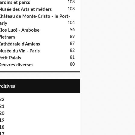
108
ardins et parcs
108
usée des Arts et métiers
hâteau de Monte-Cristo - le Port-
104
rly
96
los Lucé - Amboise
89
Vietnam
87
athédrale d'Amiens
82
usée du Vin - Paris
81
etit Palais
80
euvres diverses
Archives
22
21
20
19
18
17