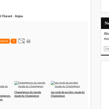
 Florent - Anjou
Abo
nou
epost
0
E
m
a
i
l
Champignons du monde,
Les ronds de sorcière, musée du
ampignons,
musée du Champignon
Champignon
non