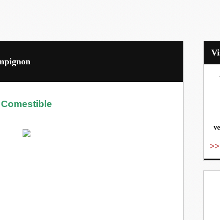
ampignon
vo
Comestible
ve
>>