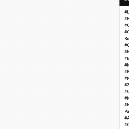
#L
#M
#C
#C
Re
#C
#M
#B
#M
#B
#M
#Z
#C
#M
#M
Pa
#
#C