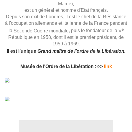
Marne
),
est un
général
et
homme d'Etat
français
.
Depuis son exil de
Londres
, il est le chef de la
Résistance
à l'
occupation allemande et italienne
de la
France
pendant
e
la
Seconde Guerre mondiale
, puis le fondateur de la
V
République
en
1958
, dont il est le premier
président
, de
1959
à
1969
.
Il est l’unique
Grand maître de l’ordre de la Libération
.
Musée de l'Ordre de la Libération >>>
link