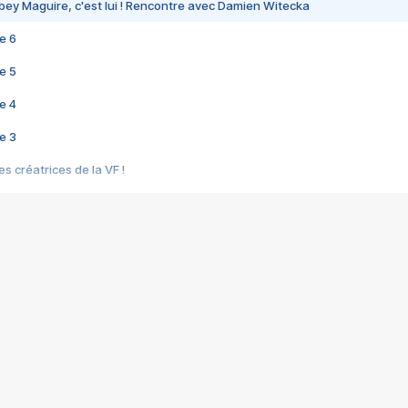
bey Maguire, c'est lui ! Rencontre avec Damien Witecka
e 6
e 5
e 4
e 3
s créatrices de la VF !
e 2
e 1
e Mektoub My Love arrive enfin ! Rencontre avec Shaïn Boumedine et Sal
i : après Toni en famille
elle réalise le bouleversant Dites lui que je l'aime
ais ! Rencontre autour de Vie privée de Rebecca Zlotowski
 de Marguerite, Grave... Rencontre avec Ella Rumpf