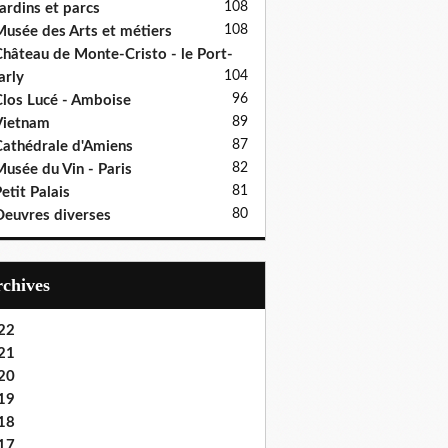
108
ardins et parcs
108
usée des Arts et métiers
hâteau de Monte-Cristo - le Port-
104
rly
96
los Lucé - Amboise
89
Vietnam
87
athédrale d'Amiens
82
usée du Vin - Paris
81
etit Palais
80
euvres diverses
Archives
22
21
20
19
18
17