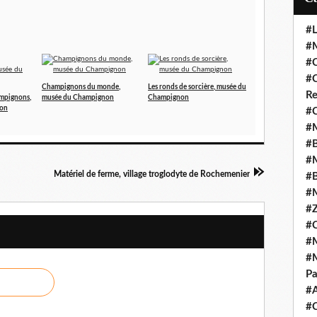
#L
#M
#C
#C
Champignons du monde,
Les ronds de sorcière, musée du
Re
ampignons,
musée du Champignon
Champignon
non
#C
#M
#B
#M
Matériel de ferme, village troglodyte de Rochemenier
#B
#M
#Z
#C
#M
#M
Pa
#
#C