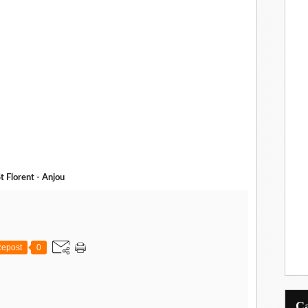
 Florent - Anjou
epost
0