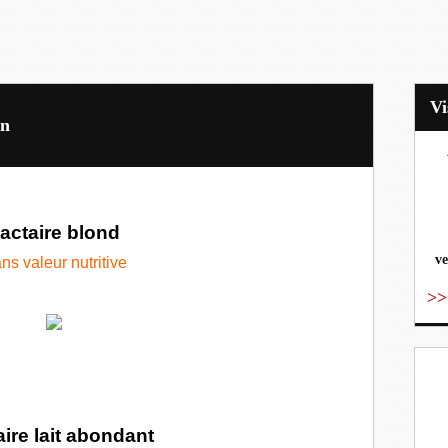
on
vo
actaire blond
ve
ns valeur nutritive
>>
ire lait abondant