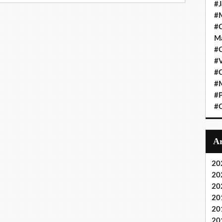
#J
#M
#C
Ma
#C
#
#C
#M
#P
#O
20
20
20
20
20
20