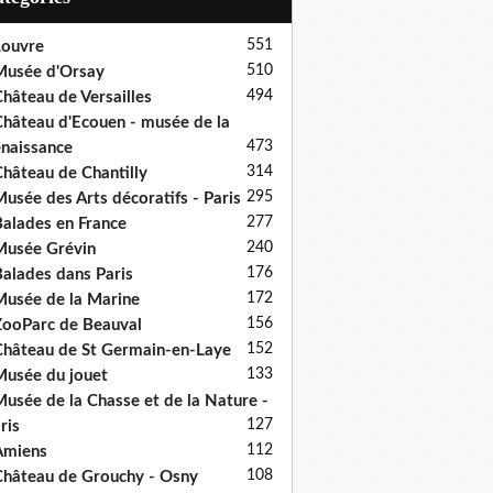
551
ouvre
510
usée d'Orsay
494
hâteau de Versailles
hâteau d'Ecouen - musée de la
473
naissance
314
hâteau de Chantilly
295
usée des Arts décoratifs - Paris
277
alades en France
240
usée Grévin
176
alades dans Paris
172
usée de la Marine
156
ooParc de Beauval
152
hâteau de St Germain-en-Laye
133
usée du jouet
usée de la Chasse et de la Nature -
127
ris
112
Amiens
108
hâteau de Grouchy - Osny