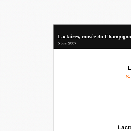
Lactaires, musée du Champign
5 Juin 2009
L
Sa
Lacta