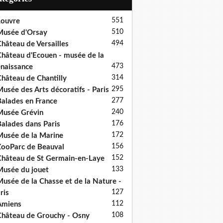
551
ouvre
510
usée d'Orsay
494
hâteau de Versailles
hâteau d'Ecouen - musée de la
473
naissance
314
hâteau de Chantilly
295
usée des Arts décoratifs - Paris
277
alades en France
240
usée Grévin
176
alades dans Paris
172
usée de la Marine
156
ooParc de Beauval
152
hâteau de St Germain-en-Laye
133
usée du jouet
usée de la Chasse et de la Nature -
127
ris
112
Amiens
108
hâteau de Grouchy - Osny