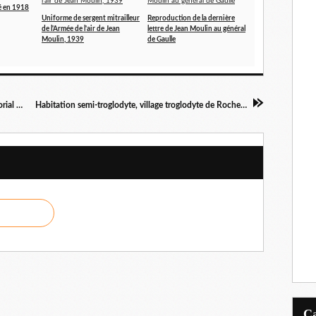
é en 1918
Uniforme de sergent mitrailleur
Reproduction de la dernière
de l'Armée de l'air de Jean
lettre de Jean Moulin au général
Moulin, 1939
de Gaulle
'Le Triomphant', croiseur léger des FNFL, mémorial Leclerc
Habitation semi-troglodyte, village troglodyte de Rochemenier