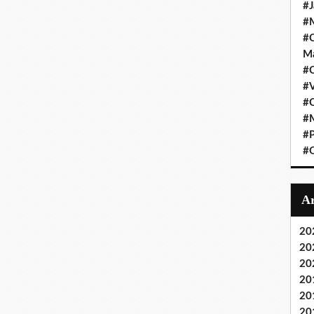
#J
#M
#C
Ma
#C
#
#C
#M
#P
#O
20
20
20
20
20
20