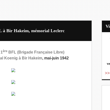
FL à Bir Hakeim, mémorial Leclerc
vo
ère
a
1
BFL (Brigade Française Libre)
ral Koenig à Bir Hakeim
, mai-juin 1942
ve
>>