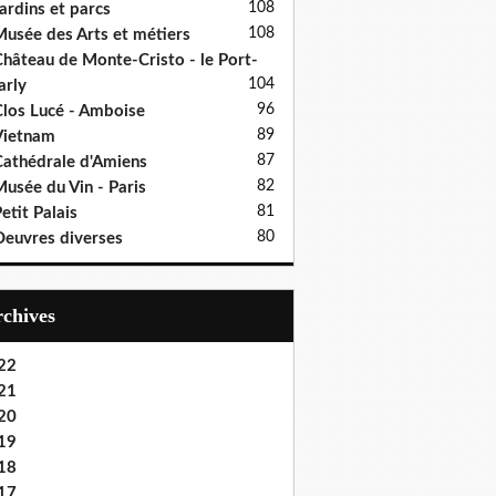
108
ardins et parcs
108
usée des Arts et métiers
hâteau de Monte-Cristo - le Port-
104
rly
96
los Lucé - Amboise
89
Vietnam
87
athédrale d'Amiens
82
usée du Vin - Paris
81
etit Palais
80
euvres diverses
Archives
22
21
20
19
18
17