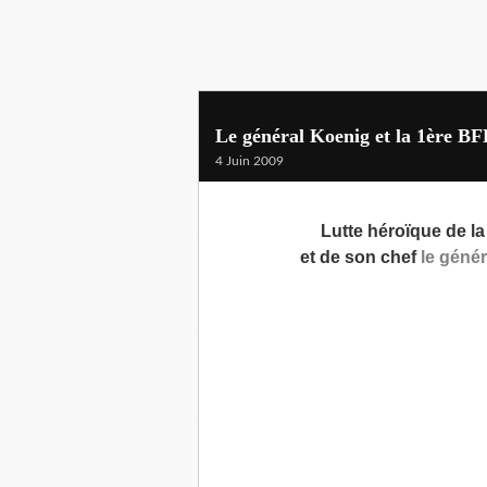
Le général Koenig et la 1ère B
4 Juin 2009
Lutte héroïque de l
et de son chef
le géné