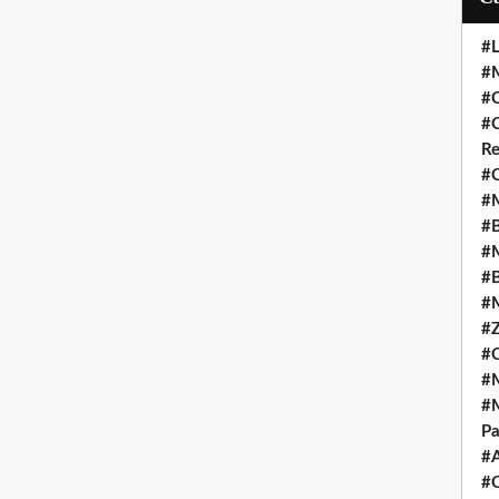
#L
#M
#C
#C
Re
#C
#M
#B
#M
#B
#M
#Z
#C
#M
#M
Pa
#
#C