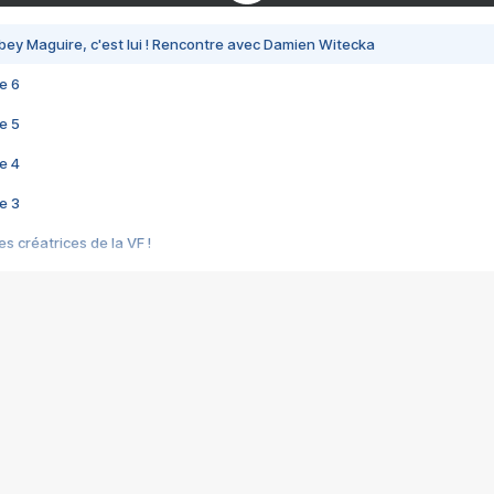
bey Maguire, c'est lui ! Rencontre avec Damien Witecka
e 6
e 5
e 4
e 3
s créatrices de la VF !
e 2
e 1
e Mektoub My Love arrive enfin ! Rencontre avec Shaïn Boumedine et Sal
i : après Toni en famille
elle réalise le bouleversant Dites lui que je l'aime
ais ! Rencontre autour de Vie privée de Rebecca Zlotowski