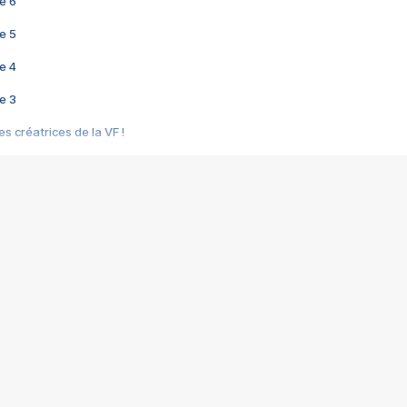
e 6
e 5
e 4
e 3
s créatrices de la VF !
e 2
e 1
e Mektoub My Love arrive enfin ! Rencontre avec Shaïn Boumedine et Sal
i : après Toni en famille
elle réalise le bouleversant Dites lui que je l'aime
ais ! Rencontre autour de Vie privée de Rebecca Zlotowski
 de Marguerite, Grave... Rencontre avec Ella Rumpf
 Les Rêveurs, un film intime sur la santé mentale