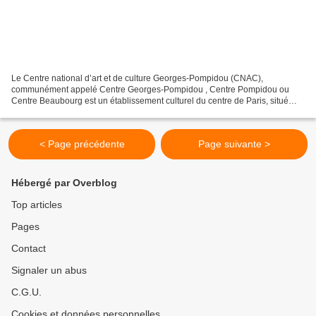
Le Centre national d’art et de culture Georges-Pompidou (CNAC),
communément appelé Centre Georges-Pompidou , Centre Pompidou ou
Centre Beaubourg est un établissement culturel du centre de Paris, situé
dans le quartier de Beaubourg, dans le 4e arrondissement...
< Page précédente
Page suivante >
Hébergé par Overblog
Top articles
Pages
Contact
Signaler un abus
C.G.U.
Cookies et données personnelles