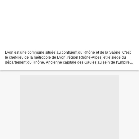
Lyon est une commune située au confluent du Rhône et de la Saône. C'est
le chef-lieu de la métropole de Lyon, région Rhône-Alpes, et le siège du
département du Rhône. Ancienne capitale des Gaules au sein de l'Empire
romain, Lyon est le siège d'un archevêché...