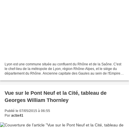
Lyon est une commune située au confluent du Rhône et de la Saône. C'est
le chef-lieu de la métropole de Lyon, région Rhône-Alpes, et le siège du
département du Rhône. Ancienne capitale des Gaules au sein de l'Empire
romain, Lyon est le siège d'un archevêché...
Vue sur le Pont Neuf et la Cité, tableau de
Georges William Thornley
Publié le 07/05/2015 à 06:55
Par
acbx41