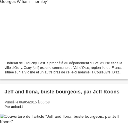
Château de Grouchy Il est la propriété du département du Val d'Oise et de la
ville d'Osny. Osny [oni] est une commune du Val-d'Oise, région Ile-de-France,
située sur la Viosne et un autre bras de celle-ci nommé la Couleuvre. D'azur
à l'aulne fruité d'or...
Jeff and Ilona, buste bourgeois, par Jeff Koons
Publié le 06/05/2015 à 06:58
Par
acbx41