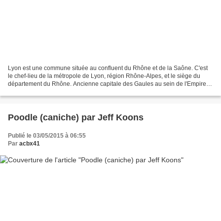
Lyon est une commune située au confluent du Rhône et de la Saône. C'est
le chef-lieu de la métropole de Lyon, région Rhône-Alpes, et le siège du
département du Rhône. Ancienne capitale des Gaules au sein de l'Empire
romain, Lyon est le siège d'un archevêché...
Poodle (caniche) par Jeff Koons
Publié le 03/05/2015 à 06:55
Par
acbx41