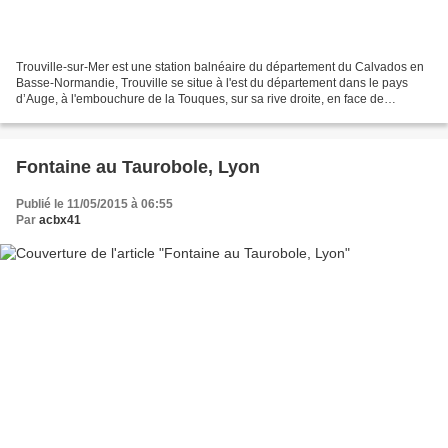
Trouville-sur-Mer est une station balnéaire du département du Calvados en
Basse-Normandie, Trouville se situe à l'est du département dans le pays
d’Auge, à l'embouchure de la Touques, sur sa rive droite, en face de
Deauville. Le tourisme est la principale...
Fontaine au Taurobole, Lyon
Publié le 11/05/2015 à 06:55
Par
acbx41