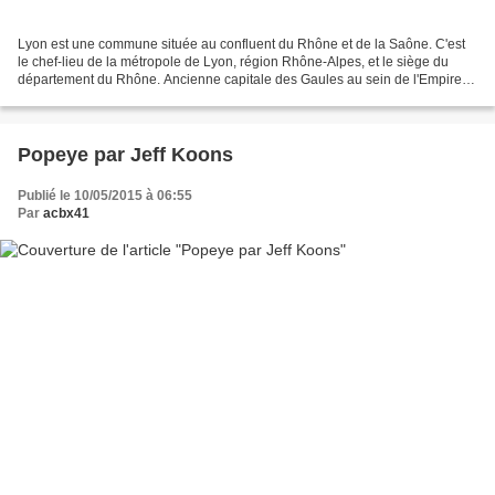
Lyon est une commune située au confluent du Rhône et de la Saône. C'est
le chef-lieu de la métropole de Lyon, région Rhône-Alpes, et le siège du
département du Rhône. Ancienne capitale des Gaules au sein de l'Empire
romain, Lyon est le siège d'un archevêché...
Popeye par Jeff Koons
Publié le 10/05/2015 à 06:55
Par
acbx41