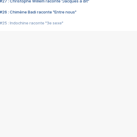
#27 : Christophe Willem raconte "Jacques a dit"
#26 : Chimène Badi raconte "Entre nous"
#25 : Indochine raconte "3e sexe"
#24 : Zaho raconte "C'est chelou"
#23 : Patrick Bruel raconte "Au café des délices"
#22 : Kyo raconte "Le chemin"
#21 : Nolwenn Leroy raconte "Cassé"
#20 : Patrick Hernandez raconte "Born to be alive"
#19 : Lorie raconte "Près de moi"
#18 : Michael Jones raconte "A nos actes manqués" (avec Jean-Jacque
#17 : Khaled raconte "Aïcha"
#16 : Corneille raconte "Parce qu'on vient de loin"
#15 : Indochine raconte "L'aventurier"