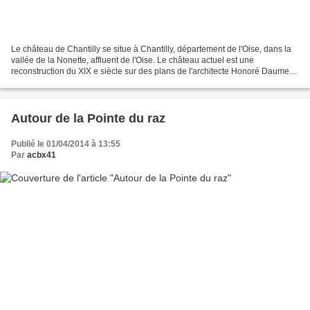
Le château de Chantilly se situe à Chantilly, département de l'Oise, dans la
vallée de la Nonette, affluent de l'Oise. Le château actuel est une
reconstruction du XIX e siècle sur des plans de l'architecte Honoré Daumet
pour l'avant-dernier fils du roi...
Autour de la Pointe du raz
Publié le 01/04/2014 à 13:55
Par
acbx41