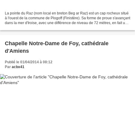
La pointe du Raz (nom local en breton Beg ar Raz) est un cap rocheux situé
à l'ouest de la commune de Plogoff (Finistère). Sa forme de proue s'avançant
dans la mer d'Iroise, avec une différence de niveau de 72 mètres, en fait un
des lieux les plus emblématiques...
Chapelle Notre-Dame de Foy, cathédrale
d'Amiens
Publié le 01/04/2014 à 08:12
Par
acbx41