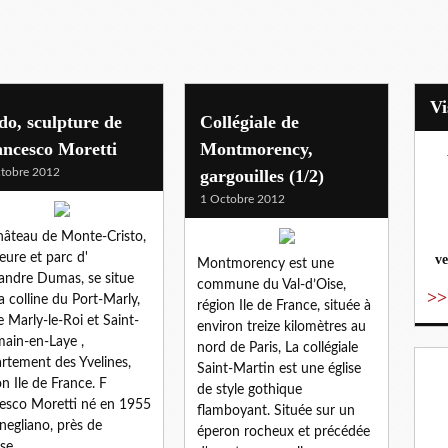
o, sculpture de
Collégiale de
ancesco Moretti
Montmorency,
tobre 2012
gargouilles (1/2)
vo
1 Octobre 2012
hâteau de Monte-Cristo,
ure et parc d'
ve
Montmorency est une
andre Dumas, se situe
commune du Val-d’Oise,
>>
la colline du Port-Marly,
région Ile de France, située à
e Marly-le-Roi et Saint-
environ treize kilomètres au
ain-en-Laye ,
nord de Paris, La collégiale
rtement des Yvelines,
Saint-Martin est une église
on Ile de France. F
de style gothique
esco Moretti né en 1955
flamboyant. Située sur un
negliano, près de
éperon rocheux et précédée
se...