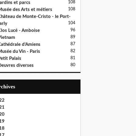
108
ardins et parcs
108
usée des Arts et métiers
hâteau de Monte-Cristo - le Port-
104
rly
96
los Lucé - Amboise
89
Vietnam
87
athédrale d'Amiens
82
usée du Vin - Paris
81
etit Palais
80
euvres diverses
Archives
22
21
20
19
18
17