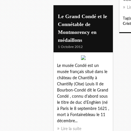
Li
Le Grand Condé et le
Tag(s
Connétable de
Crist
Montmorency en
médaillons
1 Octobre 2012
Le musée Condé est un
musée français situé dans le
château de Chantilly à
Chantilly (Oise) Louis II de
Bourbon-Condé dit le Grand
Condé , connu d'abord sous
le titre de duc d'Enghien (né
à Paris le 8 septembre 1621 ,
mort à Fontainebleau le 11
décembre...
Lire la suite