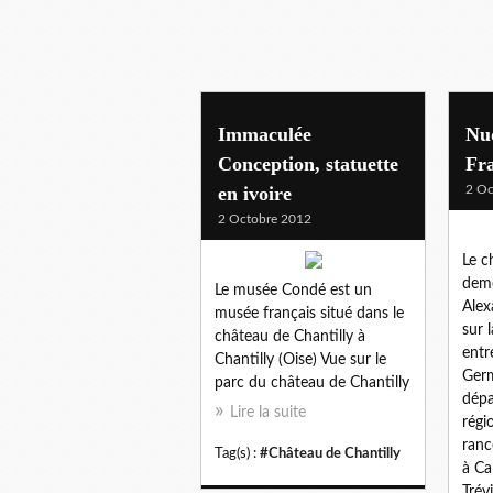
Immaculée
Nud
Conception, statuette
Fr
en ivoire
2 Oc
2 Octobre 2012
Le c
deme
Le musée Condé est un
Alex
musée français situé dans le
sur 
château de Chantilly à
entr
Chantilly (Oise) Vue sur le
Germ
parc du château de Chantilly
dépa
Lire la suite
régi
ranc
Tag(s) :
#Château de Chantilly
à Ca
Trévi