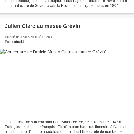
Fils de ciseleur, il étudia la sculpture sous Pajou et Houdon . Il travailla pour
la manufacture de Sèvres avant la Révolution française , puis en 1804 ,
s'associa avec ses gendres...
Julien Clerc au musée Grévin
Publié le 17/07/2010 à 08:43
Par
acbx41
Julien Clerc, de son vrai nom Paul-Alain Leclerc, né le 4 octobre 1947 à
Paris , est un chanteur français . Fils d'un père haut fonctionnaire à l'Unesco
et d'une mère d'origine guadeloupéenne , il est l'interprète de nombreuses