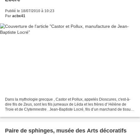
Publié le 18/07/2010 à 10:23
Par
acbx41
Dans la mythologie grecque , Castor et Pollux, appelés Dioscures, c'est-à-
dire fils de Zeus, sont les fils jumeaux de Léda et les frères d' Hélène de
Troie et de Clytemnestre . Jean-Baptiste Locré, fils d’un marchand de tissus
parisien, installa sa manufacture...
Paire de sphinges, musée des Arts décoratifs