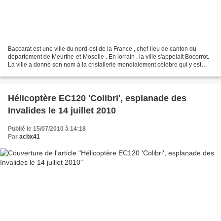
Baccarat est une ville du nord-est de la France , chef-lieu de canton du
département de Meurthe-et-Moselle . En lorrain , la ville s'appelait Bocorrot.
La ville a donné son nom à la cristallerie mondialement célèbre qui y est
implantée depuis le XVIIIe...
Hélicoptère EC120 'Colibri', esplanade des
Invalides le 14 juillet 2010
Publié le 15/07/2010 à 14:18
Par
acbx41