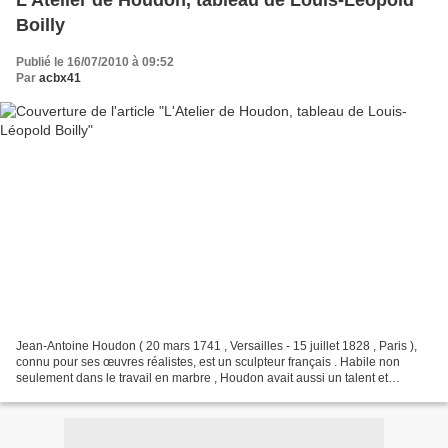
L'Atelier de Houdon, tableau de Louis-Léopold
Boilly
Publié le 16/07/2010 à 09:52
Par
acbx41
Jean-Antoine Houdon ( 20 mars 1741 , Versailles - 15 juillet 1828 , Paris ),
connu pour ses œuvres réalistes, est un sculpteur français . Habile non
seulement dans le travail en marbre , Houdon avait aussi un talent et
aptitude pour façonner l'argile,...