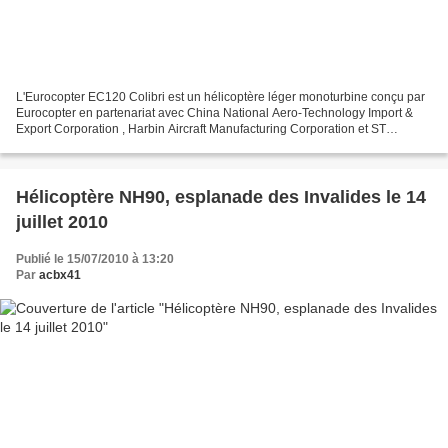
L'Eurocopter EC120 Colibri est un hélicoptère léger monoturbine conçu par
Eurocopter en partenariat avec China National Aero-Technology Import &
Export Corporation , Harbin Aircraft Manufacturing Corporation et ST
Aerospace , et assemblé dans les ateliers...
Hélicoptère NH90, esplanade des Invalides le 14
juillet 2010
Publié le 15/07/2010 à 13:20
Par
acbx41