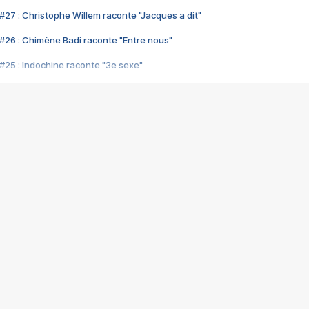
#27 : Christophe Willem raconte "Jacques a dit"
#26 : Chimène Badi raconte "Entre nous"
#25 : Indochine raconte "3e sexe"
#24 : Zaho raconte "C'est chelou"
#23 : Patrick Bruel raconte "Au café des délices"
#22 : Kyo raconte "Le chemin"
#21 : Nolwenn Leroy raconte "Cassé"
#20 : Patrick Hernandez raconte "Born to be alive"
#19 : Lorie raconte "Près de moi"
#18 : Michael Jones raconte "A nos actes manqués" (avec Jean-Jacque
#17 : Khaled raconte "Aïcha"
#16 : Corneille raconte "Parce qu'on vient de loin"