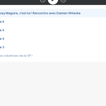
bey Maguire, c'est lui ! Rencontre avec Damien Witecka
e 6
e 5
e 4
e 3
s créatrices de la VF !
e 2
e 1
e Mektoub My Love arrive enfin ! Rencontre avec Shaïn Boumedine et Sal
i : après Toni en famille
elle réalise le bouleversant Dites lui que je l'aime