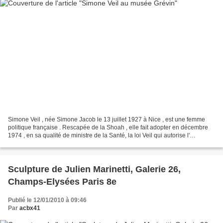
Simone Veil , née Simone Jacob le 13 juillet 1927 à Nice , est une femme
politique française . Rescapée de la Shoah , elle fait adopter en décembre
1974 , en sa qualité de ministre de la Santé, la loi Veil qui autorise l'
avortement en France (la promulgation...
Sculpture de Julien Marinetti, Galerie 26,
Champs-Elysées Paris 8e
Publié le 12/01/2010 à 09:46
Par
acbx41