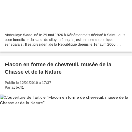
Abdoulaye Wade, né le 29 mai 1926 à Kébémer mais déclaré à Saint-Louis
pour bénéficier du statut de citoyen français, est un homme politique
sénégalais . Il est président de la République depuis le 1er avril 2000 .
Abdoulaye Wade est l'un des principaux...
Flacon en forme de chevreuil, musée de la
Chasse et de la Nature
Publié le 12/01/2010 à 17:37
Par
acbx41