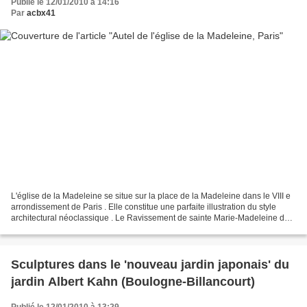
Publié le 12/01/2010 à 14:16
Par
acbx41
L'église de la Madeleine se situe sur la place de la Madeleine dans le VIII e
arrondissement de Paris . Elle constitue une parfaite illustration du style
architectural néoclassique . Le Ravissement de sainte Marie-Madeleine du
maître-autel a été exécuté...
Sculptures dans le 'nouveau jardin japonais' du
jardin Albert Kahn (Boulogne-Billancourt)