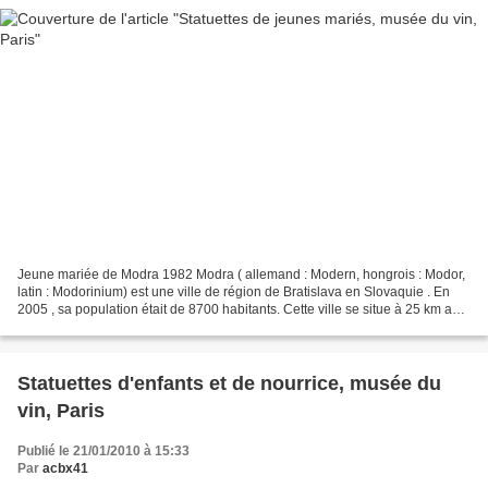
Jeune mariée de Modra 1982 Modra ( allemand : Modern, hongrois : Modor,
latin : Modorinium) est une ville de région de Bratislava en Slovaquie . En
2005 , sa population était de 8700 habitants. Cette ville se situe à 25 km au
nord-est de Bratislava ....
Statuettes d'enfants et de nourrice, musée du
vin, Paris
Publié le 21/01/2010 à 15:33
Par
acbx41