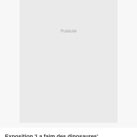
Publicité
Exposition 'La faim des dinosaures',