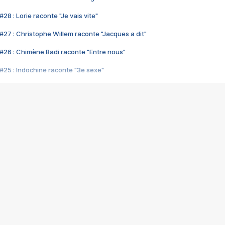
28 : Lorie raconte "Je vais vite"
#27 : Christophe Willem raconte "Jacques a dit"
#26 : Chimène Badi raconte "Entre nous"
#25 : Indochine raconte "3e sexe"
#24 : Zaho raconte "C'est chelou"
#23 : Patrick Bruel raconte "Au café des délices"
#22 : Kyo raconte "Le chemin"
#21 : Nolwenn Leroy raconte "Cassé"
#20 : Patrick Hernandez raconte "Born to be alive"
#19 : Lorie raconte "Près de moi"
#18 : Michael Jones raconte "A nos actes manqués" (avec Jean-Jacque
#17 : Khaled raconte "Aïcha"