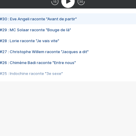
#30 : Eve Angeli raconte "Avant de partir"
#29 : MC Solaar raconte "Bouge de là"
28 : Lorie raconte "Je vais vite"
#27 : Christophe Willem raconte "Jacques a dit"
#26 : Chimène Badi raconte "Entre nous"
#25 : Indochine raconte "3e sexe"
#24 : Zaho raconte "C'est chelou"
#23 : Patrick Bruel raconte "Au café des délices"
#22 : Kyo raconte "Le chemin"
#21 : Nolwenn Leroy raconte "Cassé"
#20 : Patrick Hernandez raconte "Born to be alive"