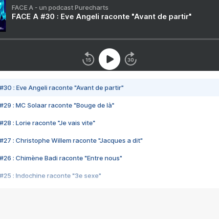
FACE A - un podcast Purecharts
FACE A #30 : Eve Angeli raconte "Avant de partir"
#30 : Eve Angeli raconte "Avant de partir"
#29 : MC Solaar raconte "Bouge de là"
28 : Lorie raconte "Je vais vite"
#27 : Christophe Willem raconte "Jacques a dit"
#26 : Chimène Badi raconte "Entre nous"
#25 : Indochine raconte "3e sexe"
#24 : Zaho raconte "C'est chelou"
#23 : Patrick Bruel raconte "Au café des délices"