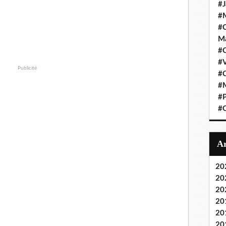
#J
#M
#C
Ma
#C
#
Publicité
#C
#M
#P
#O
20
20
20
20
20
20