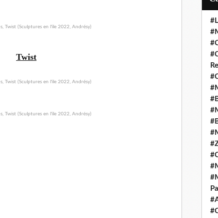
#L
#M
#C
#C
Twist
Re
#C
#M
#B
#M
#B
#M
#Z
#C
#M
#M
Pa
#
#C