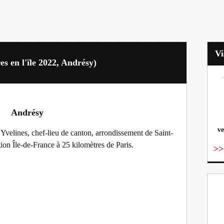
s en l'ïle 2022, Andrésy)
vo
Andrésy
ve
velines, chef-lieu de canton, arrondissement de Saint-
on Île-de-France à 25 kilomètres de Paris.
>>