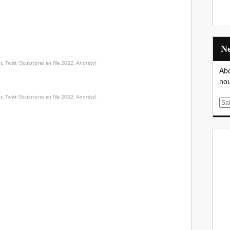
Abo
nou
E
m
a
i
l