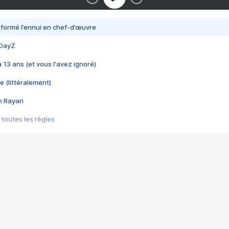
nsformé l’ennui en chef-d’œuvre
 DayZ
 a 13 ans (et vous l'avez ignoré)
e (littéralement)
im Rayan
 toutes les règles
s les jeux vidéo
us choquant de Rockstar ? - Le scandale BULLY
e plus moche de Steam
du RÊVE tourne au CAUCHEMAR
pendant 8 heures