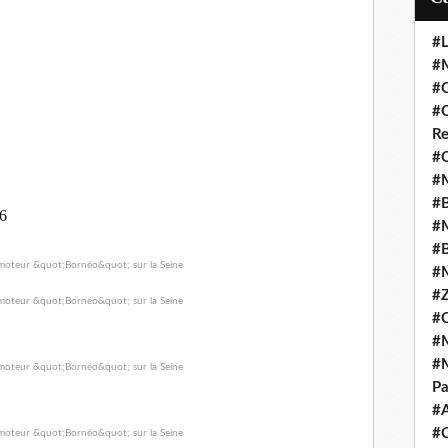
#L
#M
#C
#C
Re
#C
#M
#B
6
#M
#B
#M
#Z
#C
#M
#M
Pa
#
#C