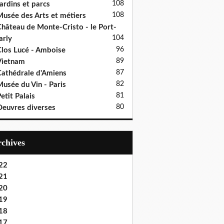
108
ardins et parcs
108
usée des Arts et métiers
hâteau de Monte-Cristo - le Port-
104
rly
96
los Lucé - Amboise
89
Vietnam
87
athédrale d'Amiens
82
usée du Vin - Paris
81
etit Palais
80
euvres diverses
Archives
22
21
20
19
18
17