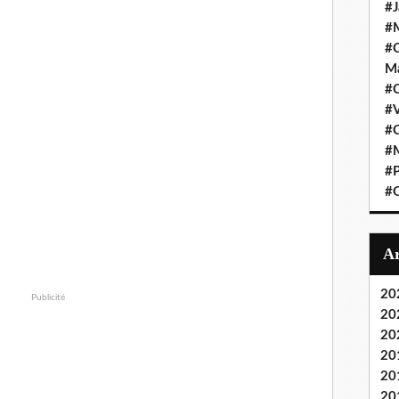
#J
#M
#C
Ma
#C
#
#C
#M
#P
#O
20
Publicité
20
20
20
20
20