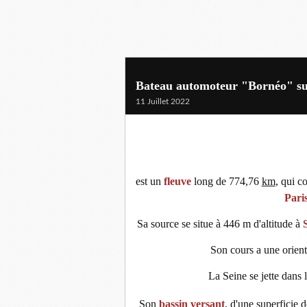
Bateau automoteur "Bornéo" sur
11 Juillet 2022
est un
fleuve
long de 774,76
km
, qui c
Pari
Sa source se situe à 446 m d'altitude à
Son cours a une orient
La Seine se jette dans 
Son
bassin versant
, d'une superficie