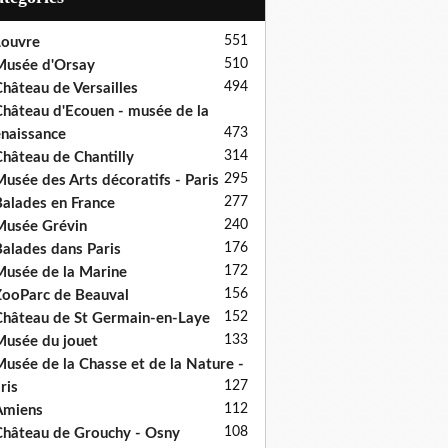
551
ouvre
510
usée d'Orsay
494
hâteau de Versailles
hâteau d'Ecouen - musée de la
473
naissance
314
hâteau de Chantilly
295
usée des Arts décoratifs - Paris
277
alades en France
240
usée Grévin
176
alades dans Paris
172
usée de la Marine
156
ooParc de Beauval
152
hâteau de St Germain-en-Laye
133
usée du jouet
usée de la Chasse et de la Nature -
127
ris
112
Amiens
108
hâteau de Grouchy - Osny