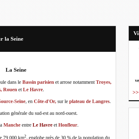
 la Seine
vo
La Seine
ve
oule dans le
Bassin parisien
et arrose notamment
Troyes
,
s
,
Rouen
et
Le Havre
.
>>
Source-Seine
, en
Côte-d'Or
,
sur le
plateau de Langres
.
ation générale du sud-est au nord-ouest.
la
Manche
entre
Le Havre
et
Honfleur
.
2
 de 79 000 km
, englobe près de 30 % de la population du