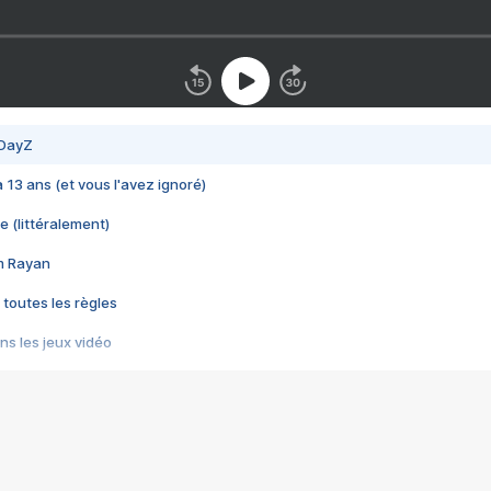
 DayZ
 a 13 ans (et vous l'avez ignoré)
e (littéralement)
im Rayan
 toutes les règles
s les jeux vidéo
us choquant de Rockstar ? - Le scandale BULLY
e plus moche de Steam
du RÊVE tourne au CAUCHEMAR