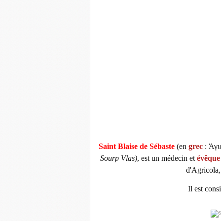
Saint Blaise de Sébaste
(en
grec
: Άγ
Sourp Vlas)
, est un médecin et
évêque
d'Agricola
Il est cons