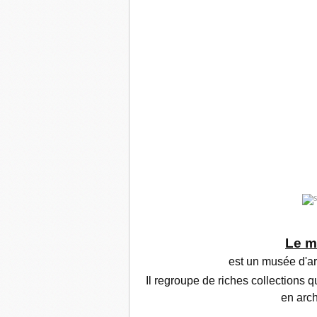
Le
m
est un
musée d'ar
Il regroupe de riches collections q
en arch