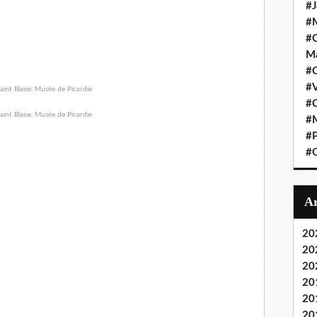
#J
#M
#C
Ma
#C
#
#C
#M
#P
#O
20
20
20
20
20
20