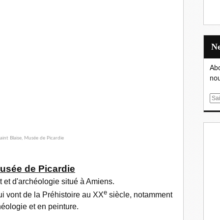
Abo
nou
E
m
a
i
l
usée de Picardie
t
et d'
archéologie
situé à
Amiens
.
e
ui vont de la Préhistoire au
XX
siècle,
notamment
éologie et en peinture.