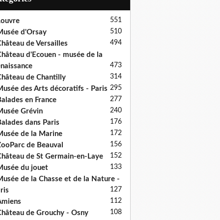
551
ouvre
510
usée d'Orsay
494
hâteau de Versailles
hâteau d'Ecouen - musée de la
473
naissance
314
hâteau de Chantilly
295
usée des Arts décoratifs - Paris
277
alades en France
240
usée Grévin
176
alades dans Paris
172
usée de la Marine
156
ooParc de Beauval
152
hâteau de St Germain-en-Laye
133
usée du jouet
usée de la Chasse et de la Nature -
127
ris
112
Amiens
108
hâteau de Grouchy - Osny