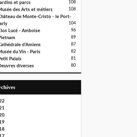
108
ardins et parcs
108
usée des Arts et métiers
hâteau de Monte-Cristo - le Port-
104
rly
96
los Lucé - Amboise
89
Vietnam
87
athédrale d'Amiens
82
usée du Vin - Paris
81
etit Palais
80
euvres diverses
Archives
22
21
20
19
18
17