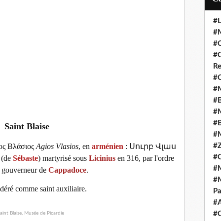
#L
#M
#C
#C
Re
#C
#M
#B
#M
#B
Saint Blaise
#M
#Z
ιος Βλάσιος
Agios Vlasios
, en
arménien
: Սուրբ Վլաս
#C
(de
Sébaste
) martyrisé sous
Licinius
en 316, par l'ordre
#M
, gouverneur de
Cappadoce
.
#M
idéré comme saint auxiliaire.
Pa
#
#C