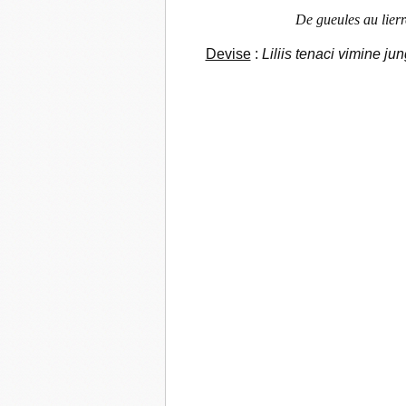
De gueules au lierr
Devise
:
Liliis tenaci vimine ju