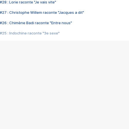
28 : Lorie raconte "Je vais vite"
#27 : Christophe Willem raconte "Jacques a dit"
#26 : Chimène Badi raconte "Entre nous"
#25 : Indochine raconte "3e sexe"
#24 : Zaho raconte "C'est chelou"
#23 : Patrick Bruel raconte "Au café des délices"
#22 : Kyo raconte "Le chemin"
#21 : Nolwenn Leroy raconte "Cassé"
#20 : Patrick Hernandez raconte "Born to be alive"
#19 : Lorie raconte "Près de moi"
#18 : Michael Jones raconte "A nos actes manqués" (avec Jean-Jacque
#17 : Khaled raconte "Aïcha"
#16 : Corneille raconte "Parce qu'on vient de loin"