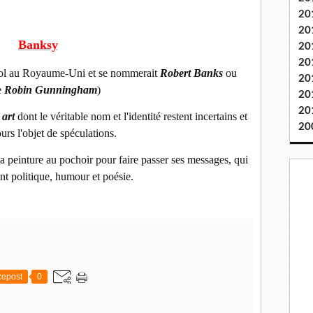
20
20
Banksy
20
20
tol au Royaume-Uni et se nommerait
Robert Banks
ou
20
e
Robin Gunningham
)
20
20
 art
dont le véritable nom et l'identité restent incertains et
20
ours l'objet de spéculations.
 la peinture au pochoir pour faire passer ses messages, qui
t politique, humour et poésie.
epost
0