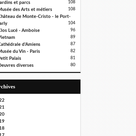
108
ardins et parcs
108
usée des Arts et métiers
hâteau de Monte-Cristo - le Port-
104
rly
96
los Lucé - Amboise
89
Vietnam
87
athédrale d'Amiens
82
usée du Vin - Paris
81
etit Palais
80
euvres diverses
Archives
22
21
20
19
18
17