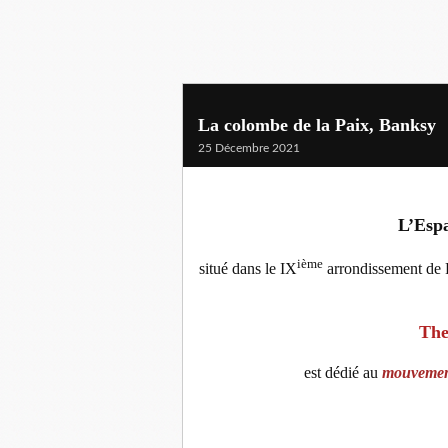
La colombe de la Paix, Banksy
25 Décembre 2021
L’Espa
ième
situé dans le IX
arrondissement de P
The
est dédié au
mouvement