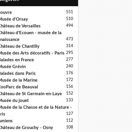
551
ouvre
510
usée d'Orsay
494
hâteau de Versailles
hâteau d'Ecouen - musée de la
473
naissance
314
hâteau de Chantilly
295
usée des Arts décoratifs - Paris
277
alades en France
240
usée Grévin
176
alades dans Paris
172
usée de la Marine
156
ooParc de Beauval
152
hâteau de St Germain-en-Laye
133
usée du jouet
usée de la Chasse et de la Nature -
127
ris
112
Amiens
108
hâteau de Grouchy - Osny