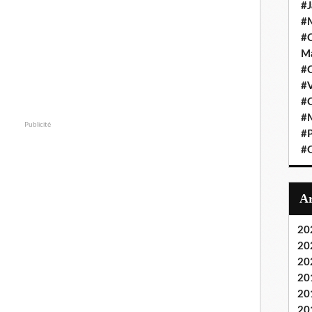
#J
#M
#C
Ma
#C
#
#C
#M
Publicité
#P
#O
20
20
20
20
20
20