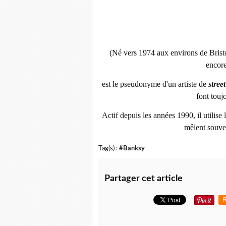
(Né v
ers 1974
aux environs de Bris
encor
est le pseudonyme d'un artiste de
street
font touj
Actif depuis les années 1990, il utilise
mêlent souven
Tag(s) :
#Banksy
Partager cet article
R