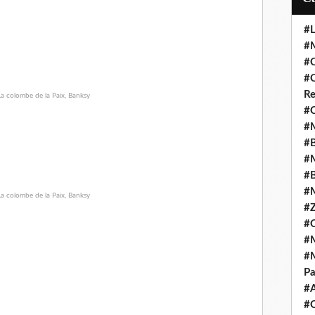
#L
#M
#C
#C
Re
#C
#M
#B
#M
#B
#M
#Z
#C
#M
#M
Pa
#
#C