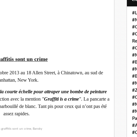
#L
#M
#C
#C
Re
#C
#M
affitis sont un crime
#B
#M
obre 2013 au 18 Allen Street, à Chinatown, au sud de
#B
nhattan, New York.
#M
#Z
la courte échelle pour attraper une bombe de peinture
#C
iction avec la mention
"
Graffiti is a crime
"
. La pancarte a
#M
 barbouillé de blanc. Tant pis pour ceux qui n’ont pas été
#M
assez rapides.
Pa
#
#C