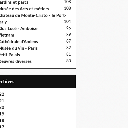
108
ardins et parcs
108
usée des Arts et métiers
hâteau de Monte-Cristo - le Port-
104
rly
96
los Lucé - Amboise
89
Vietnam
87
athédrale d'Amiens
82
usée du Vin - Paris
81
etit Palais
80
euvres diverses
Archives
22
21
20
19
18
17