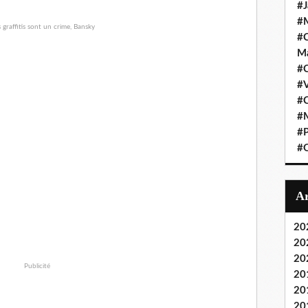
#J
#M
#C
Ma
#C
#
#C
#M
#P
#O
20
20
20
Publicité
20
20
20