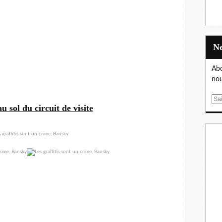
Abo
nou
E
 sol du circuit de visite
m
a
i
l