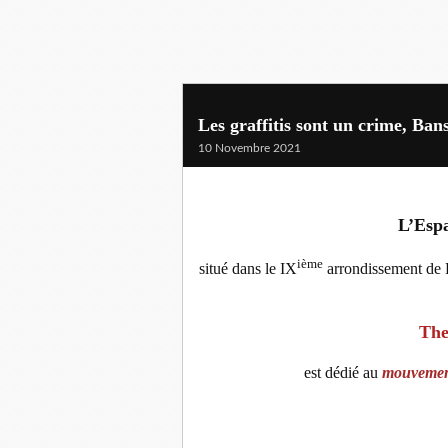
Les graffitis sont un crime, Ban
10 Novembre 2021
L’Espa
ième
situé dans le IX
arrondissement de P
The
est dédié au
mouvement