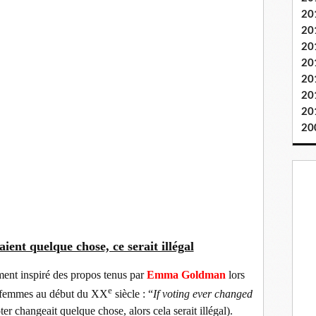
20
20
20
20
20
20
20
20
aient quelque chose, ce serait illégal
ment inspiré des propos tenus par
Emma Goldman
lors
e
s femmes au début du XX
siècle : “
If voting ever changed
oter changeait quelque chose, alors cela serait illégal).