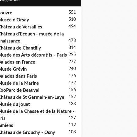
551
ouvre
510
usée d'Orsay
494
hâteau de Versailles
hâteau d'Ecouen - musée de la
473
naissance
314
hâteau de Chantilly
295
usée des Arts décoratifs - Paris
277
alades en France
240
usée Grévin
176
alades dans Paris
172
usée de la Marine
156
ooParc de Beauval
152
hâteau de St Germain-en-Laye
133
usée du jouet
usée de la Chasse et de la Nature -
127
ris
112
Amiens
108
hâteau de Grouchy - Osny