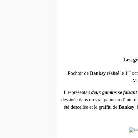
Les gr
er
Pochoir de
Banksy
réalisé le 1
oct
Ma
Il représentait
deux gamins se faisant 
dessinée dans un vrai panneau d’interd
été descellée et le graffiti de
Banksy
,