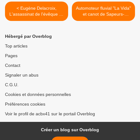
< Eugène Delacroix,
Automoteur fluvial "La Vida"
L'assassinat de l'évêque de
et canot de Sapeurs-
Liège
Pompiers sur la Seine >
Hébergé par Overblog
Top articles
Pages
Contact
Signaler un abus
C.G.U.
Cookies et données personnelles
Préférences cookies
Voir le profil de acbx41 sur le portail Overblog
Créer un blog sur Overblog