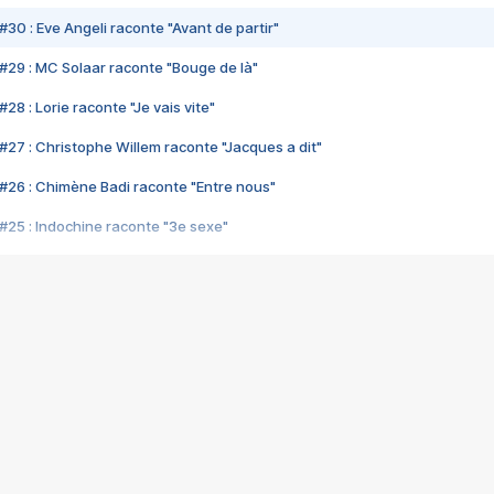
#30 : Eve Angeli raconte "Avant de partir"
#29 : MC Solaar raconte "Bouge de là"
28 : Lorie raconte "Je vais vite"
#27 : Christophe Willem raconte "Jacques a dit"
#26 : Chimène Badi raconte "Entre nous"
#25 : Indochine raconte "3e sexe"
#24 : Zaho raconte "C'est chelou"
#23 : Patrick Bruel raconte "Au café des délices"
#22 : Kyo raconte "Le chemin"
#21 : Nolwenn Leroy raconte "Cassé"
#20 : Patrick Hernandez raconte "Born to be alive"
#19 : Lorie raconte "Près de moi"