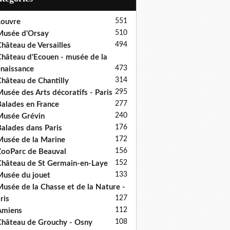
551
ouvre
510
usée d'Orsay
494
hâteau de Versailles
hâteau d'Ecouen - musée de la
473
naissance
314
hâteau de Chantilly
295
usée des Arts décoratifs - Paris
277
alades en France
240
usée Grévin
176
alades dans Paris
172
usée de la Marine
156
ooParc de Beauval
152
hâteau de St Germain-en-Laye
133
usée du jouet
usée de la Chasse et de la Nature -
127
ris
112
Amiens
108
hâteau de Grouchy - Osny