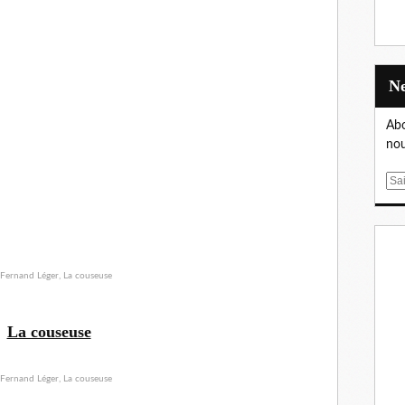
Abo
nou
E
m
a
i
l
La couseuse