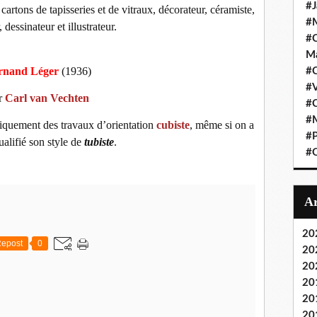
#J
 cartons de tapisseries et de vitraux, décorateur, céramiste,
#M
 dessinateur et illustrateur.
#C
Ma
rnand Léger
(1936)
#C
#
r
Carl van Vechten
#C
#M
bliquement des travaux d’orientation
cubiste
, même si on a
#P
ualifié son style de
tubiste
.
#O
20
epost
0
20
20
20
20
20