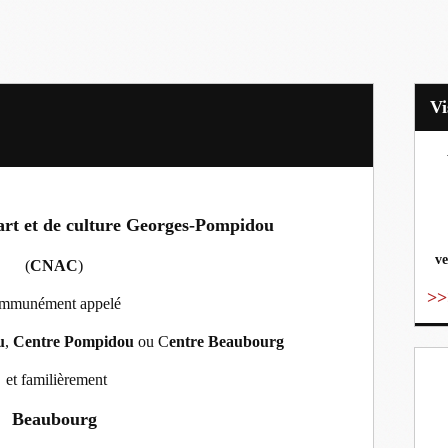
vo
’art et de culture Georges-Pompidou
ve
(
CNAC
)
>>
mmunément appelé
u
,
Centre Pompidou
ou C
entre Beaubourg
et familièrement
Beaubourg