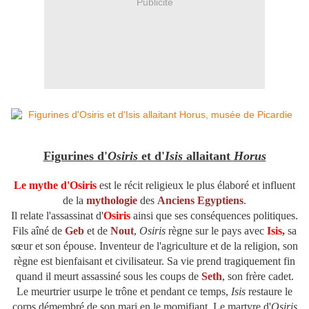
Publicité
Figurines d'
Osiris
et d'
Isis
allaitant
Horus
Le mythe d'Osiris
est le récit religieux le plus élaboré et influent
de la
mythologie
des
Anciens Egyptiens
.
Il relate l'assassinat d'
Osiris
ainsi que ses conséquences politiques.
Fils aîné de
Geb
et de
Nout
,
Osiris
règne sur le pays avec
Isis
,
sa
sœur et son épouse. Inventeur de l'agriculture et de la religion, son
règne est bienfaisant et civilisateur. Sa vie prend tragiquement fin
quand il meurt assassiné sous les coups de
Seth
, son frère cadet.
Le meurtrier usurpe le trône et pendant ce temps,
Isis
restaure le
corps démembré de son mari en le momifiant. Le martyre d'
Osiris