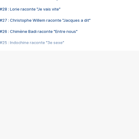
28 : Lorie raconte "Je vais vite"
#27 : Christophe Willem raconte "Jacques a dit"
#26 : Chimène Badi raconte "Entre nous"
#25 : Indochine raconte "3e sexe"
#24 : Zaho raconte "C'est chelou"
#23 : Patrick Bruel raconte "Au café des délices"
#22 : Kyo raconte "Le chemin"
#21 : Nolwenn Leroy raconte "Cassé"
#20 : Patrick Hernandez raconte "Born to be alive"
#19 : Lorie raconte "Près de moi"
#18 : Michael Jones raconte "A nos actes manqués" (avec Jean-Jacque
#17 : Khaled raconte "Aïcha"