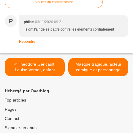
Ajouter un commentaire
P
philae
03/11/2020 09:21
ils ont l'air de se battre contre les éléments cordialement
Répondre
< Théodore Géricault,
Masque tragique, acteur
Louise Vernet, enfant
comique et personnage
grotesque >
Hébergé par Overblog
Top articles
Pages
Contact
Signaler un abus