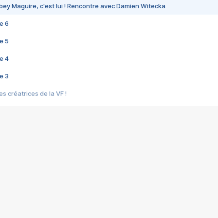
bey Maguire, c'est lui ! Rencontre avec Damien Witecka
e 6
e 5
e 4
e 3
s créatrices de la VF !
e 2
e 1
e Mektoub My Love arrive enfin ! Rencontre avec Shaïn Boumedine et Sal
i : après Toni en famille
elle réalise le bouleversant Dites lui que je l'aime
ais ! Rencontre autour de Vie privée de Rebecca Zlotowski
 de Marguerite, Grave... Rencontre avec Ella Rumpf