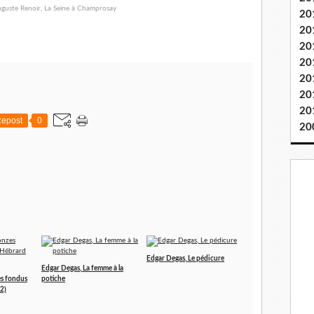
20
20
20
20
20
20
20
epost
0
20
Edgar Degas, Le pédicure
Edgar Degas, La femme à la
es fondus
potiche
2)