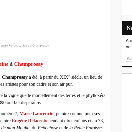
Abo
nou
E
eine
à
Champrosay
m
a
e
,
Champrosay
a été, à partir du XIX
siècle, un lieu de
i
es artistes pour son cadre et son air pur.
l
é la vigne que le morcellement des terres et le phylloxéra
90 ont fait disparaître.
 numéro 7,
Marie Laurencin
, peintre connue pour ses
peintre
Eugène Delacroix
pendant dix neuf ans et au 33,
s de mon Moulin
, du
Petit chose
et de
la Petite Paroisse