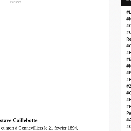
Publicité
#L
#M
#C
#C
Re
#C
#M
#B
#M
#B
#M
#Z
#C
#M
#M
Pa
tave Caillebotte
#
#C
 et mort à Gennevilliers le 21 février 1894,