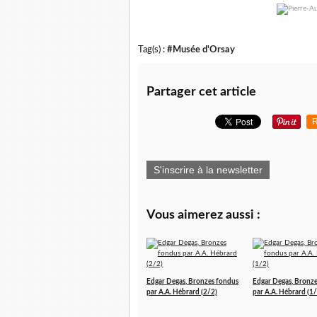
Tag(s) :
#Musée d'Orsay
Partager cet article
R
S'inscrire à la newsletter
Vous aimerez aussi :
Edgar Degas, Bronzes fondus
Edgar Degas, Bronz
par A.A. Hébrard (2/2)
par A.A. Hébrard (1/