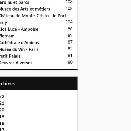
108
ardins et parcs
108
usée des Arts et métiers
hâteau de Monte-Cristo - le Port-
104
rly
96
los Lucé - Amboise
89
Vietnam
87
athédrale d'Amiens
82
usée du Vin - Paris
81
etit Palais
80
euvres diverses
Archives
22
21
20
19
18
17