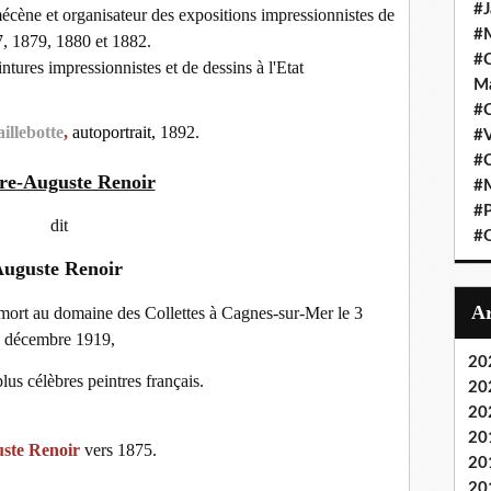
#J
 mécène et organisateur des expositions impressionnistes de
#M
, 1879, 1880 et 1882.
#C
intures impressionnistes et de dessins à l'Etat
Ma
#C
illebotte
,
autoportrait,
1892.
#
#C
re-Auguste Renoir
#M
#P
dit
#O
uguste Renoir
 mort au domaine des Collettes à Cagnes-sur-Mer le 3
décembre 1919,
20
plus célèbres peintres français.
20
20
20
ste Renoir
vers 1875.
20
20