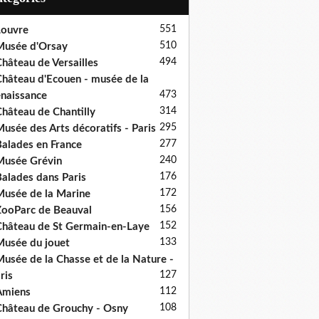
551
ouvre
510
usée d'Orsay
494
hâteau de Versailles
hâteau d'Ecouen - musée de la
473
naissance
314
hâteau de Chantilly
295
usée des Arts décoratifs - Paris
277
alades en France
240
usée Grévin
176
alades dans Paris
172
usée de la Marine
156
ooParc de Beauval
152
hâteau de St Germain-en-Laye
133
usée du jouet
usée de la Chasse et de la Nature -
127
ris
112
Amiens
108
hâteau de Grouchy - Osny