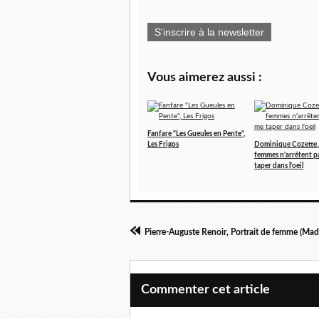
S'inscrire à la newsletter
Vous aimerez aussi :
Fanfare "Les Gueules en Pente",
Les Frigos
Dominique Cozette,
femmes n'arrêtent p
taper dans l'oeil
Pierre-Auguste Renoir, Portrait de femme (M
Commenter cet article