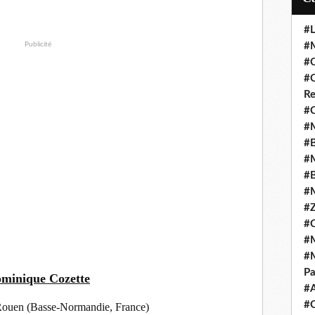
#L
Publicité
#M
#C
#C
Re
#C
#M
#B
#M
#B
#M
#Z
#C
#M
#M
Pa
minique Cozette
#
#C
Rouen (Basse-Normandie, France)