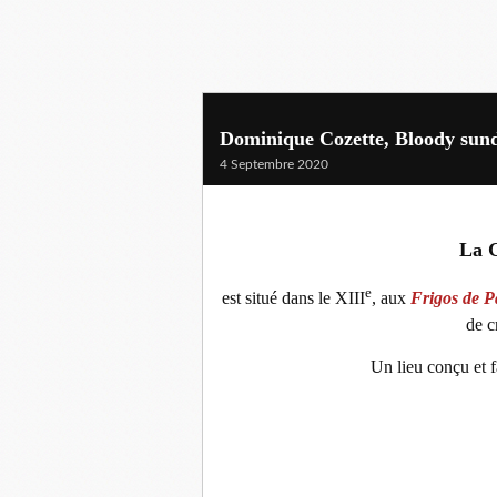
Dominique Cozette, Bloody sunda
4 Septembre 2020
La G
e
est situé dans le XIII
, aux
Frigos de P
de c
Un lieu conçu et fa