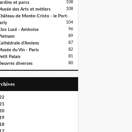
108
ardins et parcs
108
usée des Arts et métiers
hâteau de Monte-Cristo - le Port-
104
rly
96
los Lucé - Amboise
89
Vietnam
87
athédrale d'Amiens
82
usée du Vin - Paris
81
etit Palais
80
euvres diverses
Archives
22
21
20
19
18
17