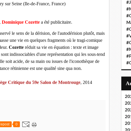
#J
Ivry sur Seine (Ile-de-France, France)
#M
#C
,
Dominique Cozette
a été publicitaire.
Ma
#C
ervé le sens de la dérision, de l'autodérision plutôt, mais
#
amasse une vie en quelques fragments où le tragi-comique
#C
deur.
Cozette
réduit sa vie en équation : texte et image
#M
sont indissociables d'une représentation qui les sous-tend
#P
le soit acide, de sa main ou issues de l'iconothèque de
#O
sistance rétinienne est une qualité sine qua non.
lège Critique du 59e Salon de Montrouge
, 2014
20
20
20
20
20
epost
0
20