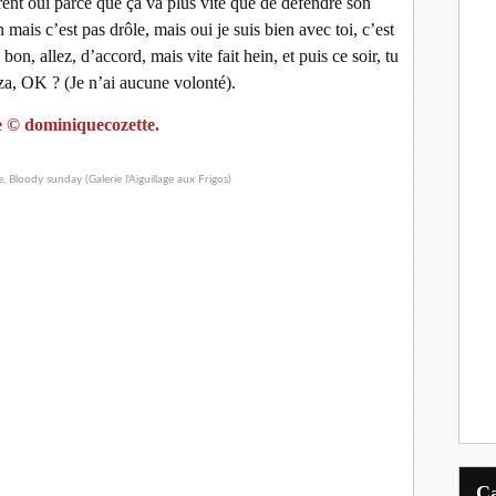
irent oui parce que ça va plus vite que de défendre son
n mais c’est pas drôle, mais oui je suis bien avec toi, c’est
bon, allez, d’accord, mais vite fait hein, et puis ce soir, tu
zza, OK ? (Je n’ai aucune volonté).
e © dominiquecozette.