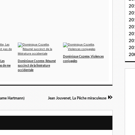
20
20
20
20
20
20
20
20
Dominique Cozette, Violences
 Les
Dominique Cozette, Résumé
conjugales
as de me
succinct de la littérature
occidentale
adame Hartmann)
Jean Jouvenet, La Pêche miraculeuse