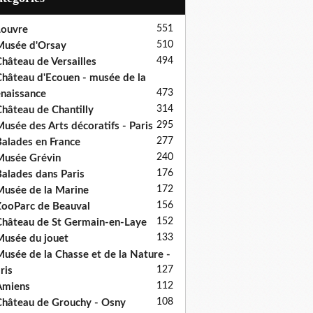
551
ouvre
510
usée d'Orsay
494
hâteau de Versailles
hâteau d'Ecouen - musée de la
473
naissance
314
hâteau de Chantilly
295
usée des Arts décoratifs - Paris
277
alades en France
240
usée Grévin
176
alades dans Paris
172
usée de la Marine
156
ooParc de Beauval
152
hâteau de St Germain-en-Laye
133
usée du jouet
usée de la Chasse et de la Nature -
127
ris
112
Amiens
108
hâteau de Grouchy - Osny