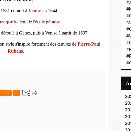
#J
#M
1581 et mort à
Venise
en 1644,
#C
aroque
italien, de l'
école génoise
.
Ma
#C
st déroulé à Gênes, puis à Venise à partir de 1637.
#
#C
son style s'inspire fortement des œuvres de
Pierre-Paul
#M
Rubens
.
#P
#O
epost
0
20
20
20
20
20
20