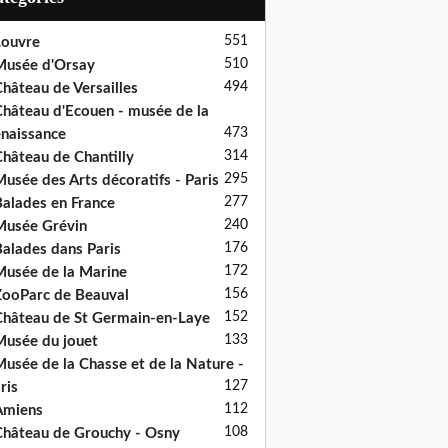
551
ouvre
510
usée d'Orsay
494
hâteau de Versailles
hâteau d'Ecouen - musée de la
473
naissance
314
hâteau de Chantilly
295
usée des Arts décoratifs - Paris
277
alades en France
240
usée Grévin
176
alades dans Paris
172
usée de la Marine
156
ooParc de Beauval
152
hâteau de St Germain-en-Laye
133
usée du jouet
usée de la Chasse et de la Nature -
127
ris
112
Amiens
108
hâteau de Grouchy - Osny