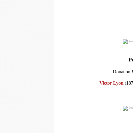
P
Donation
H
Victor Lyon
(187