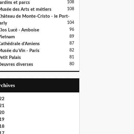
108
ardins et parcs
108
usée des Arts et métiers
hâteau de Monte-Cristo - le Port-
104
rly
96
los Lucé - Amboise
89
Vietnam
87
athédrale d'Amiens
82
usée du Vin - Paris
81
etit Palais
80
euvres diverses
Archives
22
21
20
19
18
17