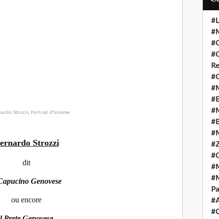
#L
#M
#C
#C
Re
#C
#M
#B
#M
#B
#M
ernardo Strozzi
#Z
#C
dit
#M
#M
 Capucino Genovese
Pa
ou encore
#
#C
il Prete Genovese
,