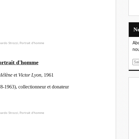
Abo
nou
ortrait d'homme
E
m
élène
et
Victor Lyon
, 1961
a
i
8-1963), collectionneur et donateur
l