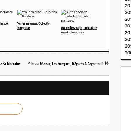
20
20
20
thrace,
Vénus en armes, Collection
20
Borghèse
Buste de Sérapis, collections
20
royales françaises
20
20
20
de St Nectaire
Claude Monet, Les barques, Régates à Argenteuil