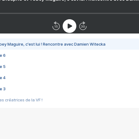
bey Maguire, c'est lui ! Rencontre avec Damien Witecka
e 6
e 5
e 4
e 3
s créatrices de la VF !
e 2
e 1
e Mektoub My Love arrive enfin ! Rencontre avec Shaïn Boumedine et Sal