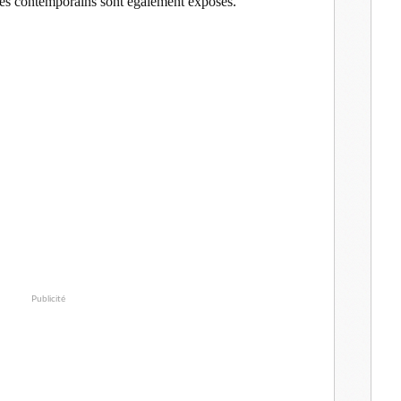
t ses contemporains sont également exposés.
Publicité