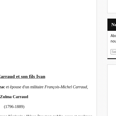
Abo
nou
E
m
a
i
l
rraud et son fils Ivan
zac
et épouse d'un militaire
François-Michel Carraud,
Zulma Carraud
(1796-1889)