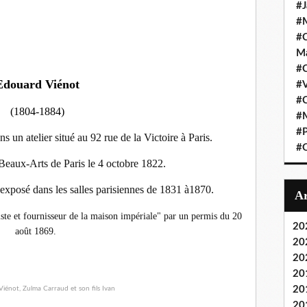
#J
#M
#C
Ma
#C
Edouard Viénot
#
#C
(1804-1884)
#M
#P
ans un atelier situé au 92 rue de la Victoire à Paris.
#O
s Beaux-Arts de Paris le 4 octobre 1822.
 exposé dans les salles parisiennes de 1831 à1870.
ste et fournisseur de la maison impériale" par un permis du 20
20
août 1869.
20
20
20
20
20