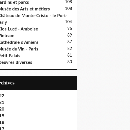
108
ardins et parcs
108
usée des Arts et métiers
hâteau de Monte-Cristo - le Port-
104
rly
96
los Lucé - Amboise
89
Vietnam
87
athédrale d'Amiens
82
usée du Vin - Paris
81
etit Palais
80
euvres diverses
Archives
22
21
20
19
18
17