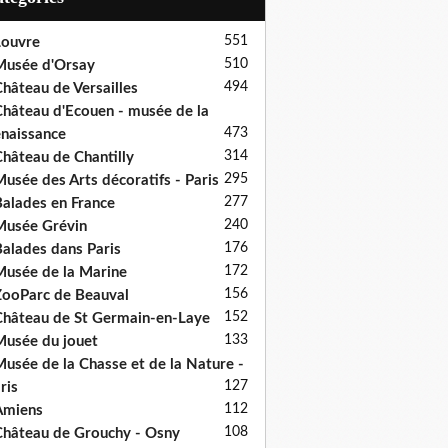
551
ouvre
510
usée d'Orsay
494
hâteau de Versailles
hâteau d'Ecouen - musée de la
473
naissance
314
hâteau de Chantilly
295
usée des Arts décoratifs - Paris
277
alades en France
240
usée Grévin
176
alades dans Paris
172
usée de la Marine
156
ooParc de Beauval
152
hâteau de St Germain-en-Laye
133
usée du jouet
usée de la Chasse et de la Nature -
127
ris
112
Amiens
108
hâteau de Grouchy - Osny