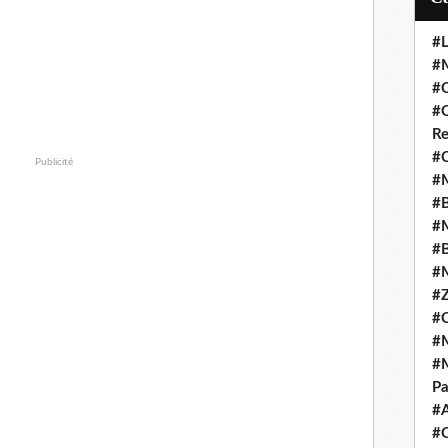
#L
#M
#C
#C
Re
#C
Publicité
#M
#B
#M
#B
#M
#Z
#C
#M
#M
Pa
#
#C