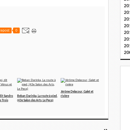
20
20
20
20
epost
0
20
20
20
20
Jérôme Delacour, Galet et
 dit Sandro
Beban Darinka, La route à pied,
rivière
es Trois
(43e Salon des Arts, Le Pecq)