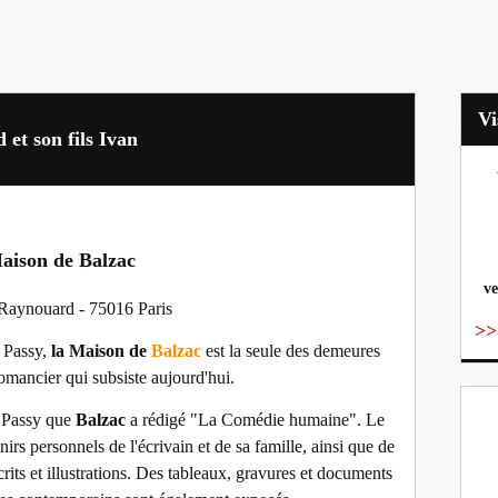
et son fils Ivan
vo
aison de Balzac
ve
 Raynouard - 75016 Paris
>>
e Passy,
la Maison de
Balzac
est la seule des demeures
omancier qui subsiste aujourd'hui.
e Passy que
Balzac
a rédigé "La Comédie humaine". Le
irs personnels de l'écrivain et de sa famille, ainsi que de
its et illustrations. Des tableaux, gravures et documents