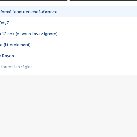
nsformé l’ennui en chef-d’œuvre
 DayZ
 a 13 ans (et vous l'avez ignoré)
e (littéralement)
im Rayan
 toutes les règles
s les jeux vidéo
us choquant de Rockstar ? - Le scandale BULLY
e plus moche de Steam
du RÊVE tourne au CAUCHEMAR
pendant 8 heures
it… à tort