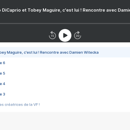
 DiCaprio et Tobey Maguire, c'est lui ! Rencontre avec Dam
bey Maguire, c'est lui ! Rencontre avec Damien Witecka
e 6
e 5
e 4
e 3
s créatrices de la VF !
e 2
e 1