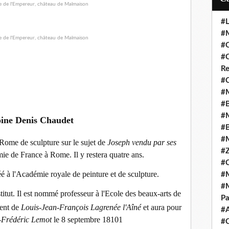
#L
#M
#C
#C
Re
#C
#M
#B
#M
ine Denis Chaudet
#B
#M
Rome de sculpture sur le sujet de
Joseph vendu par ses
#Z
mie de France à Rome. Il y restera quatre ans.
#C
éé à l'Académie royale de peinture et de sculpture.
#M
#M
itut. Il est nommé professeur à l'Ecole des beaux-arts de
Pa
ent de
Louis-Jean-François Lagrenée l'Aîné
et aura pour
#
-Frédéric Lemot
le 8 septembre 18101
#C