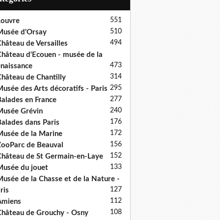
551
ouvre
510
usée d'Orsay
494
hâteau de Versailles
hâteau d'Ecouen - musée de la
473
naissance
314
hâteau de Chantilly
295
usée des Arts décoratifs - Paris
277
alades en France
240
usée Grévin
176
alades dans Paris
172
usée de la Marine
156
ooParc de Beauval
152
hâteau de St Germain-en-Laye
133
usée du jouet
usée de la Chasse et de la Nature -
127
ris
112
Amiens
108
hâteau de Grouchy - Osny