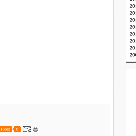
20
20
20
20
20
20
20
20
epost
0