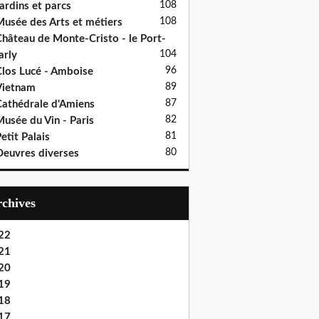
108
ardins et parcs
108
usée des Arts et métiers
hâteau de Monte-Cristo - le Port-
104
rly
96
los Lucé - Amboise
89
Vietnam
87
athédrale d'Amiens
82
usée du Vin - Paris
81
etit Palais
80
euvres diverses
Archives
22
21
20
19
18
17