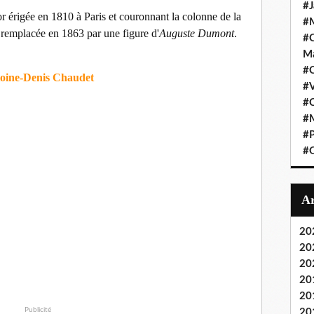
#J
r érigée en 1810 à Paris et couronnant la colonne de la
#M
emplacée en 1863 par une figure d'
Auguste Dumont
.
#C
Ma
#C
oine-Denis Chaudet
#
#C
#M
#P
#O
20
20
20
20
20
Publicité
20