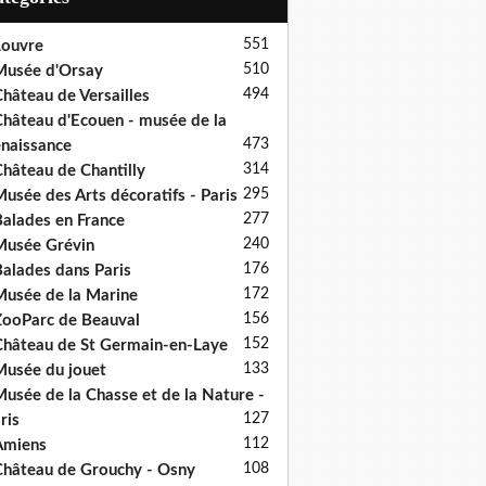
551
ouvre
510
usée d'Orsay
494
hâteau de Versailles
hâteau d'Ecouen - musée de la
473
naissance
314
hâteau de Chantilly
295
usée des Arts décoratifs - Paris
277
alades en France
240
usée Grévin
176
alades dans Paris
172
usée de la Marine
156
ooParc de Beauval
152
hâteau de St Germain-en-Laye
133
usée du jouet
usée de la Chasse et de la Nature -
127
ris
112
Amiens
108
hâteau de Grouchy - Osny