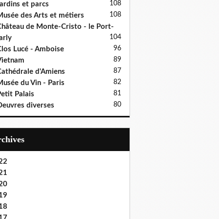
108
ardins et parcs
108
usée des Arts et métiers
hâteau de Monte-Cristo - le Port-
104
rly
96
los Lucé - Amboise
89
Vietnam
87
athédrale d'Amiens
82
usée du Vin - Paris
81
etit Palais
80
euvres diverses
Archives
22
21
20
19
18
17