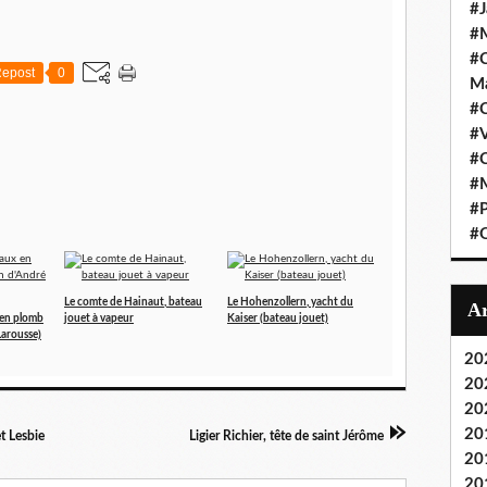
#J
#M
#C
epost
0
Ma
#C
#
#C
#M
#P
#O
Le comte de Hainaut, bateau
Le Hohenzollern, yacht du
 en plomb
jouet à vapeur
Kaiser (bateau jouet)
Larousse)
20
20
20
20
t Lesbie
Ligier Richier, tête de saint Jérôme
20
20