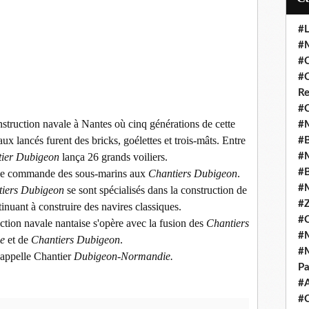
#L
#M
#C
#C
Re
#C
struction navale à Nantes où cinq générations de cette
#M
ux lancés furent des bricks, goélettes et trois-mâts. Entre
#B
tier Dubigeon
lança 26 grands voiliers.
#M
#B
ance commande des sous-marins aux
Chantiers Dubigeon
.
#M
tiers Dubigeon
se sont spécialisés dans la construction de
#Z
inuant à construire des navires classiques.
#C
tion navale nantaise s'opère avec la fusion des
Chantiers
#M
ne
et de
Chantiers Dubigeon
.
#M
'appelle Chantier
Dubigeon-Normandie.
Pa
#
#C