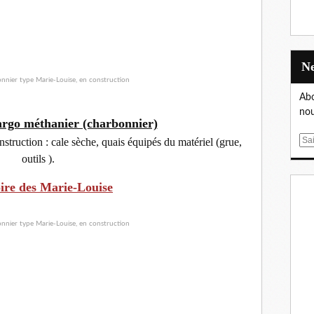
Abo
nou
rgo méthanier (charbonnier)
E
nstruction : cale sèche, quais équipés du matériel (grue,
m
outils ).
a
i
oire des Marie-Louise
l