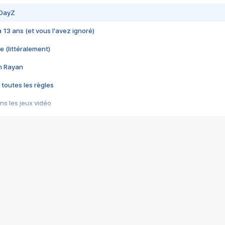
 DayZ
 a 13 ans (et vous l'avez ignoré)
e (littéralement)
im Rayan
 toutes les règles
s les jeux vidéo
us choquant de Rockstar ? - Le scandale BULLY
e plus moche de Steam
du RÊVE tourne au CAUCHEMAR
pendant 8 heures
it… à tort
umiliés par un jeu vidéo