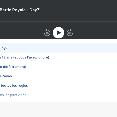
 Battle Royale - DayZ
 DayZ
 a 13 ans (et vous l'avez ignoré)
e (littéralement)
im Rayan
 toutes les règles
s les jeux vidéo
us choquant de Rockstar ? - Le scandale BULLY
e plus moche de Steam