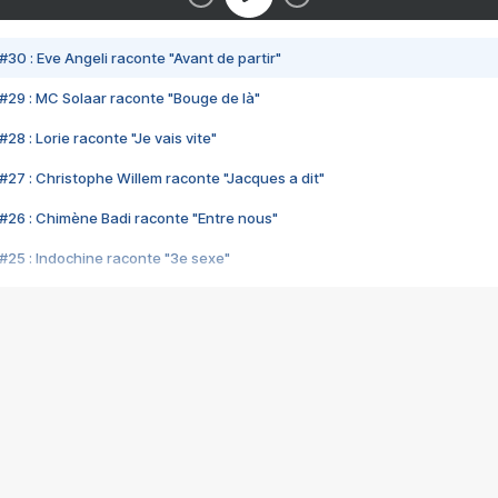
#30 : Eve Angeli raconte "Avant de partir"
#29 : MC Solaar raconte "Bouge de là"
28 : Lorie raconte "Je vais vite"
#27 : Christophe Willem raconte "Jacques a dit"
#26 : Chimène Badi raconte "Entre nous"
#25 : Indochine raconte "3e sexe"
#24 : Zaho raconte "C'est chelou"
#23 : Patrick Bruel raconte "Au café des délices"
#22 : Kyo raconte "Le chemin"
#21 : Nolwenn Leroy raconte "Cassé"
#20 : Patrick Hernandez raconte "Born to be alive"
#19 : Lorie raconte "Près de moi"