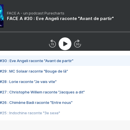
FACE A - un podcast Purecharts
FACE A #30 : Eve Angeli raconte "Avant de partir"
#30 : Eve Angeli raconte "Avant de partir"
#29 : MC Solaar raconte "Bouge de là"
28 : Lorie raconte "Je vais vite"
#27 : Christophe Willem raconte "Jacques a dit"
#26 : Chimène Badi raconte "Entre nous"
#25 : Indochine raconte "3e sexe"
#24 : Zaho raconte "C'est chelou"